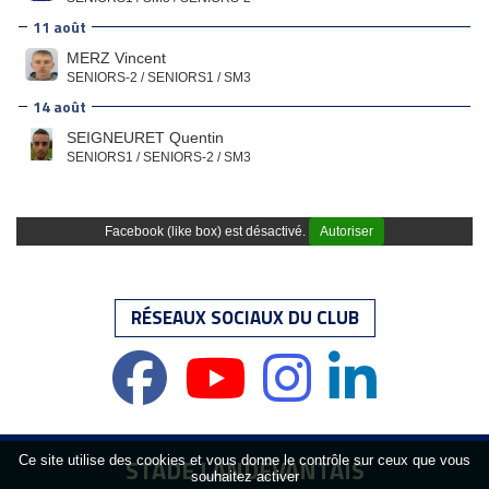
11 août
MERZ Vincent
SENIORS-2 / SENIORS1 / SM3
14 août
SEIGNEURET Quentin
SENIORS1 / SENIORS-2 / SM3
Facebook (like box) est désactivé.
Autoriser
RÉSEAUX SOCIAUX DU CLUB
Ce site utilise des cookies et vous donne le contrôle sur ceux que vous
STADE LANDÉVANTAIS
souhaitez activer