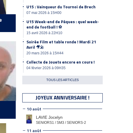
U15 : Vainqueur du Tournoi de Brech
07 mai 2026 à 15H00
e
U15 Week-end de Pâques : quel week-
end de football ! ⚽️
15 avril 2026 à 22H10
Soirée Film et table ronde ! Mardi 21
Avril 🎥🎤
20 mars 2026 à 15H44
Collecte de Jouets encore en cours !
04 février 2026 à 09H35
TOUS LES ARTICLES
JOYEUX ANNIVERSAIRE !
10 août
LAVIE Jocelyn
SENIORS1 / SM3 / SENIORS-2
11 août