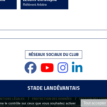
Référent Arbitre
RÉSEAUX SOCIAUX DU CLUB
STADE LANDÉVANTAIS
NTIONS LÉGALES
PROTECTION DES DONNÉES
GESTION DES COOK
Tout accepter
nne le contrôle sur ceux que vous souhaitez activer
de Landévantais - Tous droits réservés - Propulsé par
Kalisport, logiciel pour club