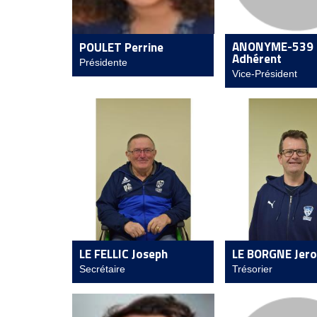
ANONYME-539
POULET Perrine
Adhérent
Présidente
Vice-Président
LE FELLIC Joseph
LE BORGNE Jer
Secrétaire
Trésorier