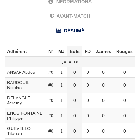
INFORMATIONS
AVANT-MATCH
RÉSUMÉ
Adhérent
N°
MJ
Buts
PD
Jaunes
Rouges
Joueurs
ANSAF Abdou
#0
1
0
0
0
0
BARDOUIL
#0
1
0
0
0
0
Nicolas
DELANGLE
#0
1
0
0
0
0
Jeremy
ENOS FONTAINE
#0
1
0
0
0
0
Philippe
GUEVELLO
#0
1
0
0
0
0
Titouan