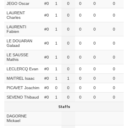
JEGO Oscar
#0
1
0
0
0
0
LAURENT
#0
1
0
0
0
0
Charles
LAURENTI
#0
1
0
0
0
0
Fabien
LE DOUARAN
#0
1
0
0
0
0
Galaad
LE SAUSSE
#0
1
0
0
0
0
Mathis
LECLERCQ Evan
#0
1
0
0
0
0
MAITREL Isaac
#0
1
1
0
0
0
PICAVET Joachim
#0
0
0
0
0
0
SEVENO Thibaud
#0
1
0
0
0
0
Staffs
DAGORNE
Mickael