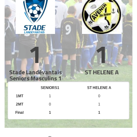
1
1
Stade Landévantais
ST HELENE A
Seniors Masculins 1
SENIORS1
ST HELENE A
1MT
1
0
2MT
0
1
Final
1
1