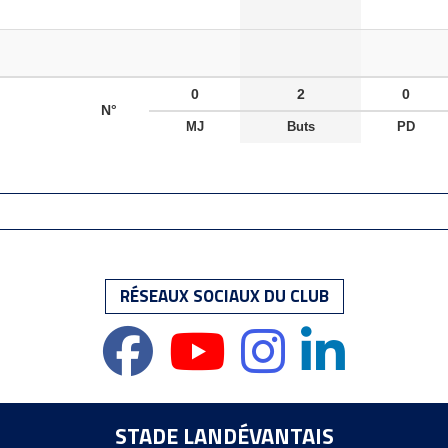
0
2
0
N°
MJ
Buts
PD
RÉSEAUX SOCIAUX DU CLUB
STADE LANDÉVANTAIS