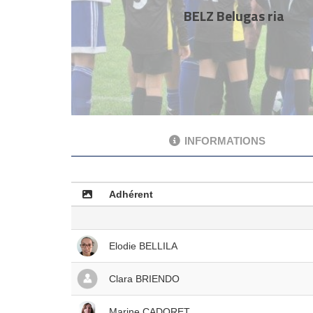
BELZ Belugas ria
INFORMATIONS
Adhérent
Elodie BELLILA
Clara BRIENDO
Marine CADORET