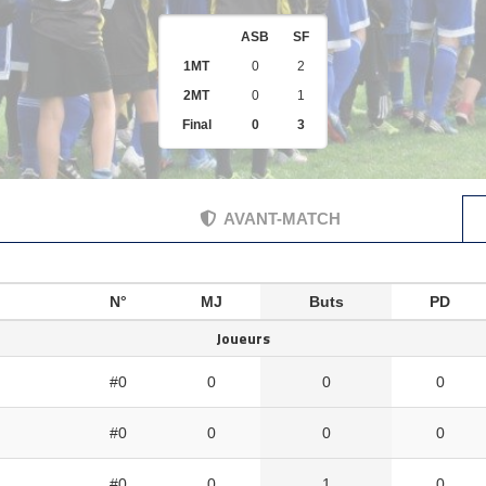
ASB
SF
1MT
0
2
2MT
0
1
Final
0
3
AVANT-MATCH
N°
MJ
Buts
PD
Joueurs
#0
0
0
0
#0
0
0
0
#0
0
1
0